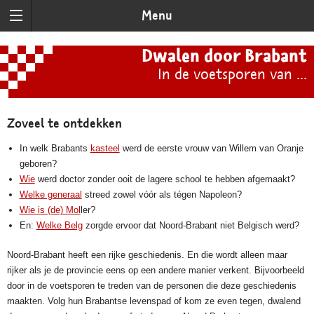
Menu
Dwalen door Brabant
In de voetsporen van ...
Zoveel te ontdekken
In welk Brabants
kasteel
werd de eerste vrouw van Willem van Oranje
geboren?
Wie
werd doctor zonder ooit de lagere school te hebben afgemaakt?
Welke generaal
streed zowel vóór als tégen Napoleon?
Wie is (de) Mol
ler?
En:
Welke Belg
zorgde ervoor dat Noord-Brabant niet Belgisch werd?
Noord-Brabant heeft een rijke geschiedenis. En die wordt alleen maar
rijker als je de provincie eens op een andere manier verkent. Bijvoorbeeld
door in de voetsporen te treden van de personen die deze geschiedenis
maakten. Volg hun Brabantse levenspad of kom ze even tegen, dwalend